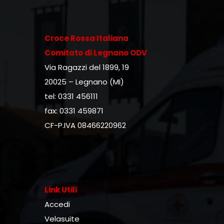
Croce Rossa Italiana
Comitato di Legnano ODV
Via Ragazzi del 1899, 19
20025 – Legnano (MI)
tel: 0331 456111
fax: 0331 459871
CF-P.IVA 08466220962
Link Utili
Accedi
Velasuite