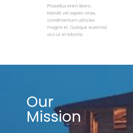
Phasellus enim libero,
blandit vel sapien vitae,
condimentum ultricies
magna et. Quisque euismod
orci ut et lobortis.
Our
Mission