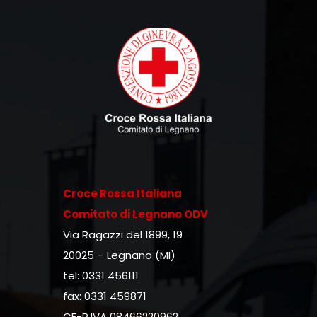
Croce Rossa Italiana
Comitato di Legnano ODV
Via Ragazzi del 1899, 19
20025 – Legnano (MI)
tel: 0331 456111
fax: 0331 459871
CF-P.IVA 08466220962