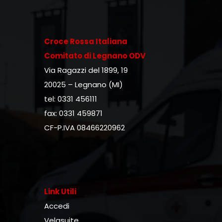
Croce Rossa Italiana
Comitato di Legnano ODV
Via Ragazzi del 1899, 19
20025 – Legnano (MI)
tel: 0331 456111
fax: 0331 459871
CF-P.IVA 08466220962
Link Utili
Accedi
Velasuite