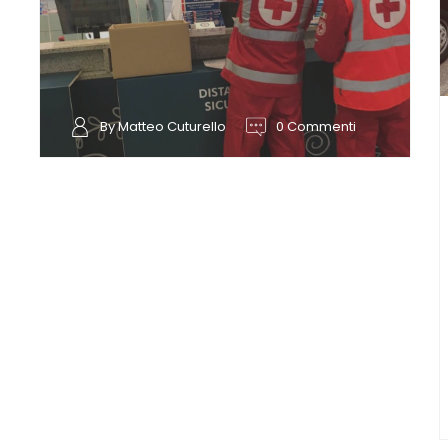
By Matteo Cuturello
0 Commenti