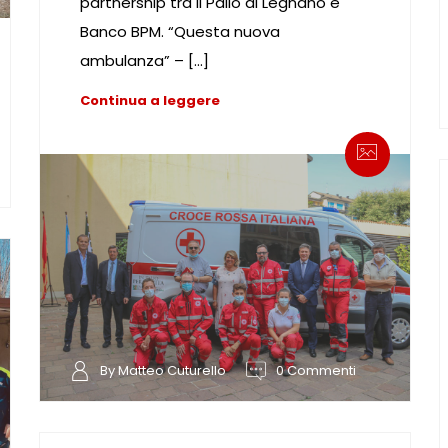
partnership tra il Palio di Legnano e
Banco BPM. “Questa nuova
ambulanza” – […]
Continua a leggere
By Matteo Cuturello
0 Commenti