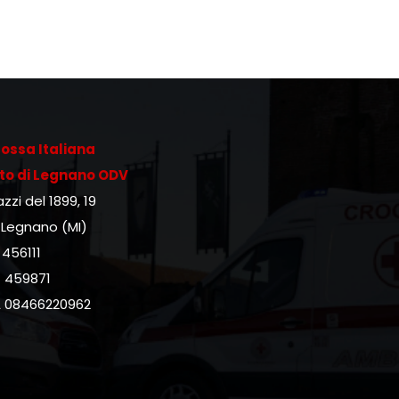
ossa Italiana
to di Legnano ODV
zzi del 1899, 19
 Legnano (MI)
 456111
1 459871
A 08466220962