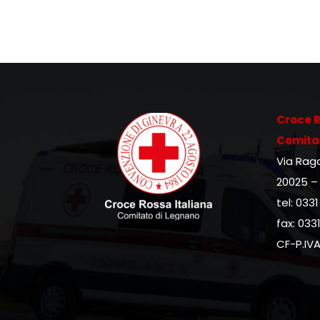
Croce R
Comita
Via Raga
20025 –
tel: 0331
fax: 033
CF-P.IV